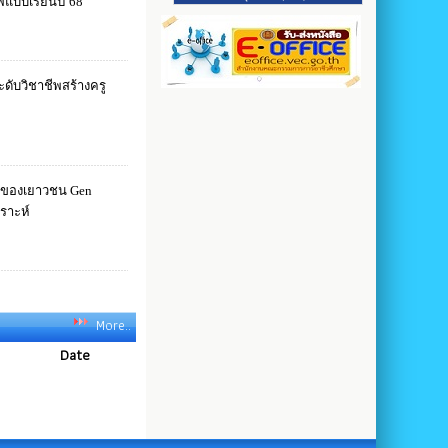
More..
Date