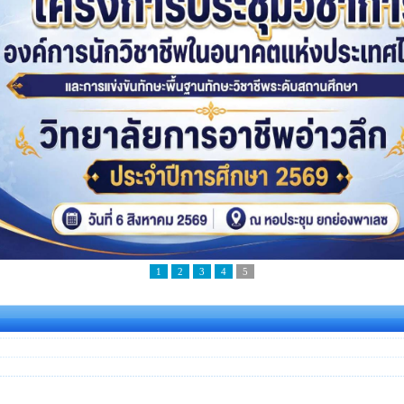
นปีหลวง
1
2
3
4
5