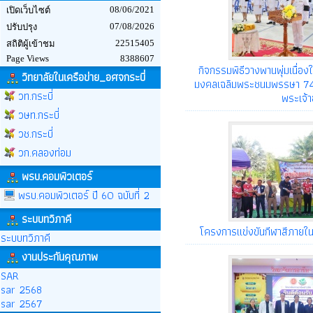
08/06/2021
เปิดเว็บไซต์
07/08/2026
ปรับปรุง
22515405
สถิติผู้เข้าชม
Page Views
8388607
กิจกรรมพิธีวางพานพุ่มเนื่อ
วิทยาลัยในเครือข่าย_อศจกระบี่
มงคลเฉลิมพระชนมพรรษา 74
วท.กระบี่
พระเจ้าอ
วษท.กระบี่
วช.กระบี่
วก.คลองท่อม
พรบ.คอมพิวเตอร์
พรบ.คอมพิวเตอร์ ปี 60 ฉบับที่ 2
ระบบทวิภาคี
โครงการแข่งขันกีฬาสีภายใน 
ระบบทวิภาคี
งานประกันคุณภาพ
SAR
sar 2568
sar 2567